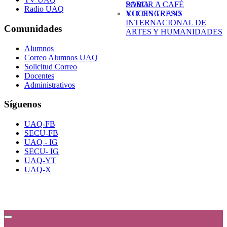
SABOR A CAFÉ
POMA
Radio UAQ
XI CONGRESO
VOCES TRANS
INTERNACIONAL DE
Comunidades
ARTES Y HUMANIDADES
Alumnos
Correo Alumnos UAQ
Solicitud Correo
Docentes
Administrativos
Síguenos
UAQ-FB
SECU-FB
UAQ - IG
SECU- IG
UAQ-YT
UAQ-X