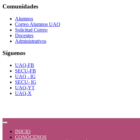
Comunidades
Alumnos
Correo Alumnos UAQ
Solicitud Correo
Docentes
Administrativos
Síguenos
UAQ-FB
SECU-FB
UAQ - IG
SECU- IG
UAQ-YT
UAQ-X
INICIO
CONÓCENOS