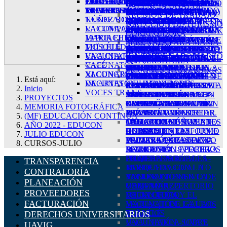
PRIMER VIAJE INAUGURAL -
TALLER INTENSIVO DE VERANO-
OBRA DEL MES: ALAN HURTADO
DIFUSIÓN EFECTIVA EN REDES
EDUARDO CON KORI SALINAS
TALLER - DANZA POR LA VIDA
PROFESIONALES - 2023
RAÍZ COLONIALISTA EN
UTOPIAS: DESAFÍOS A
RECITAL DE MÚSICA DE
PRIMERA PARÁBOLA
FOLKLÓRICAS
EN EL CCAOM
CONTEMPORÁNEA -
PROGRAMA EDUCATIVO
LA RONDALLA RECIBE
PROGRAMA DE
SERENATA DE LA
ECONOMÍA NACIONAL
SANTANDER: BEDU -
SERENATAS VIRTUALES
VALENCIA UGALDE
VIAJEROS UAQ
REPERTORIO DE LA CFUAQ
PRIMERA PÁRABOLA-MARZO
SOCIALES
TRAYECTORIA DEL DR. EDUARDO
TALLER - MOVIMIENTO ALEGRE
TALLERES PARA
LA BOTÁNICA
LA CAPITALIZACIÓN DE
CÁMARA
PROYECCIÓN DE LA
INVITACIÓN A
INVESTIGACIÓN
CONFERENCIA CON LA
NIVEL BÁSICO -
LA PRESA - GERMÁN
ACTIVIDADES DE JUNIO
RONDALLA DE LA UAQ
VACUNATÓN - RIFA
EMPRENDE Y ESCALA
DE FEBRERO 2021
REUNIÓN DE TRABAJO-
TARDEADA CON LA RONDALLA,
NÚÑEZ ROJAS
PERSONAS DE LA 3°
CONVOCATORIA: 1°
LOS CUERPOS"
PELÍCULA EL LUGAR SIN
LIBERACIÓN DE
CUALITATIVA EN EL
MTRA. GABRIELA
INTERMEDIO DE
PATIÑO DÍAZ
Y JULIO - CABQA
SERENATA EN EL DÍA DE
¡VIVA LA
PROGRAMA DE
SERENATA CON LA
DIRECCIÓN DE TURISMO
LA COMPAÑÍA FOLKLÓRICA Y EL
VACUNA QUIVAX 17.4 ANTICOVID
EDAD - AGOSTO 2023
BIENAL REGIONAL
TALLERES
LÍMITES
SERVICIO SOCIAL-
CAMPO DE LA
ROMERO
TÉCNICAS DE DIBUJO
RITMO, GROOVE Y FUNK
TALLER - TRANSFORMA
LAS MADRES
ESTUDIANTINA DE LA
SERVICIO SOCIAL -
ROMANZA QUERETANA
CORREGIDORA
MARIACHI DE LA UAQ
19 POR EL DR. JUAN JOEL
TALLERES
GRÁFICA SUSTENTABLE
VESPERTINOS - MAYO
TALLER DE EXPRESIÓN
CIENCIAS-SOCIALES
EDUCACIÓN MUSICAL
NARRATIVAS E
TALLER - EXCAVANDO
SEXUALIDAD
TU IDEA EN UN
TRAS-TOR-NA2
UAQ!
MARZO
SERENATA ROMÁNTICA
SERENATA PARA MAMÁ-
THÏ LÉLÉ
MOSQUEDA GUALITO
VESPERTINOS - AGOSTO
- CENTRO OCCIDENTE
2023
ESCÉNICA PARA DANZA
LOS PASOS DE LOPE DE
LA HISTORIA DEL JAZZ
INTERPRETACIONES
PINAL DE AMOLES
MASCULINA
NEGOCIO EXITOSO
VACUNATÓN:
¡QUE VIVA EL SALTERIO!
CON LA RONDALLA
RONDALLA
UNA CHARLA SOBRE SABOR A
VACUNACIÓN EN LA UAQ - MARZO
2023
JUEVES DE RECITAL - EL
FOLKLÓRICA
RUEDA
EN QUERÉTARO
INTERSEX
TESTAMENTO LA
CONSCIENTE DEL DR.
TEATRO, DIRECCIÓN,
CANACINTRA - TVUAQ
SANTANDER X-
UNIVERSITARIA DE LA
UNIVERSITARIA
CAFÉ
VACUNATÓN
TERCER FORO
ARTE, UNA HISTORIA
TALLER DE
PRESENTACIÓN DEL
LIBROS PUBLICADOS
OBRA DEL MES: KARLA
SEGURIDAD
DARÍO IBARRA
¡GRITADERO! -
VATOS!
ENVIROMENTAL
UAQ
SESIONES SUBVERSIVAS
XI CONGRESO INTERNACIONAL
VACUNATÓN - GALLOS BLANCOS
INTERNACIONAL DE
LLENA DE PASIÓN
FOTOGRAFÍA PARA
LIBRO INFANTIL-UN
POR EL CUERPO
MEDELLÍN (FAZ)
PATRIMONIAL DE TU
VISIONES A 500 AÑOS DE
FUNCIONES 2021
MASCULINADADES EN
CHALLENGE
STEEL DRUM: EL
Está aquí:
DE ARTES Y HUMANIDADES
VACUNATÓN - UVA Y POMA
ARTE Y GÉNERO
LATINOAMÉRICA EN
ADULTOS MAYORES
RECORRIDO CON XAWE
ACADÉMICO DE
RECONOCIMIENTO DE
FAMILIA
LA CAÍDA DE
COLECTIVO
TELEVISA - ENTREVISTA
INSTRUMENTO DEL
Inicio
VOCES TRANS
SEIS CUERDAS - UN
TARDE TANGUERA EN
LA TANTARRIA
INVESTIGACIÓN Y
DOCENTE JUBILADO-
VII FESTIVAL DE JAZZ
TENOCHTITLÁN
AL DR. EDUARDO CON
SIGLO XX
PROYECTOS
RECITAL DE JONATHAN
CORREGIDORA
EXPLORADORA-JUNIO
CREACIÓN MUSICAL
DR. JESÚS VEGA
DE SAN JUAN DEL RÍO
KORI SALINAS
TALLER - DANZA POR
MEMORIA FOTOGRÁFICA
JUÁREZ TORRES
PRESENTACIÓN DEL
MIRARTE PARA CREAR
MALAGÁN
TRAYECTORIA DEL DR.
LA VIDA
(MF) EDUCACIÓN CONTINUA
MERCADO
LIBRO “ONCE HOMBRES
OBRA DEL MES: ALAN
TALLER DE
EDUARDO NÚÑEZ
TALLER - MOVIMIENTO
AÑO 2022 - EDUCON
UNIVERSITARIO - JUNIO
GORDOS EN UNIFORME
HURTADO
HERRAMIENTAS
ROJAS
ALEGRE
JULIO EDUCON
PRIMER VIAJE
UNITALLA Y EL CANTO
PRIMERA PÁRABOLA-
TECNOLÓGICAS PARA
VACUNA QUIVAX 17.4
CURSOS-JULIO
INAUGURAL - VIAJEROS
DEL KAIJU”
MARZO
LA DIFUSIÓN EFECTIVA
ANTICOVID 19 POR EL
UAQ
PRIMERA PARÁBOLA-
EN REDES SOCIALES
DR. JUAN JOEL
TRANSPARENCIA
JUNIO
TARDEADA CON LA
MOSQUEDA GUALITO
CONTRALORÍA
TALLER INTENSIVO DE
RONDALLA, LA
VACUNACIÓN EN LA
PLANEACIÓN
VERANO-REPERTORIO
COMPAÑÍA
UAQ - MARZO
PROVEEDORES
DE LA CFUAQ
FOLKLÓRICA Y EL
VACUNATÓN
FACTURACIÓN
MARIACHI DE LA UAQ
VACUNATÓN - GALLOS
THÏ LÉLÉ
BLANCOS
DERECHOS UNIVERSITARIOS
UNA CHARLA SOBRE
VACUNATÓN - UVA Y
UAVIG