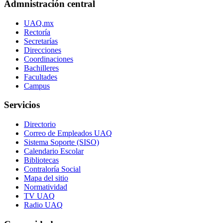
Admnistración central
UAQ.mx
Rectoría
Secretarías
Direcciones
Coordinaciones
Bachilleres
Facultades
Campus
Servicios
Directorio
Correo de Empleados UAQ
Sistema Soporte (SISO)
Calendario Escolar
Bibliotecas
Contraloría Social
Mapa del sitio
Normatividad
TV UAQ
Radio UAQ