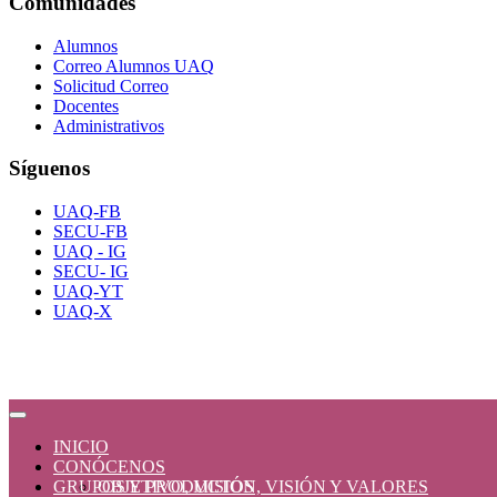
Comunidades
Alumnos
Correo Alumnos UAQ
Solicitud Correo
Docentes
Administrativos
Síguenos
UAQ-FB
SECU-FB
UAQ - IG
SECU- IG
UAQ-YT
UAQ-X
INICIO
CONÓCENOS
GRUPOS Y PRODUCTOS
OBJETIVO, MISIÓN, VISIÓN Y VALORES