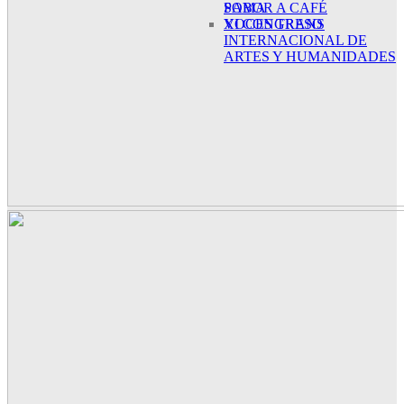
SABOR A CAFÉ
POMA
XI CONGRESO
VOCES TRANS
INTERNACIONAL DE
ARTES Y HUMANIDADES