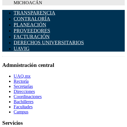
MICHOACÁN
TRANSPARENCIA
CONTRALORÍA
PLANEACIÓN
PROVEEDORES
FACTURACIÓN
DERECHOS UNIVERSITARIOS
UAVIG
Admnistración central
UAQ.mx
Rectoría
Secretarías
Direcciones
Coordinaciones
Bachilleres
Facultades
Campus
Servicios