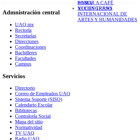
SABOR A CAFÉ
POMA
XI CONGRESO
VOCES TRANS
Admnistración central
INTERNACIONAL DE
ARTES Y HUMANIDADES
UAQ.mx
Rectoría
Secretarías
Direcciones
Coordinaciones
Bachilleres
Facultades
Campus
Servicios
Directorio
Correo de Empleados UAQ
Sistema Soporte (SISO)
Calendario Escolar
Bibliotecas
Contraloría Social
Mapa del sitio
Normatividad
TV UAQ
Radio UAQ