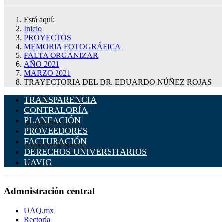
Está aquí:
Inicio
PROYECTOS
MEMORIA FOTOGRÁFICA
FALTA ORGANIZAR
AÑO 2021
MARZO 2021
TRAYECTORIA DEL DR. EDUARDO NÚÑEZ ROJAS
TRANSPARENCIA
CONTRALORÍA
PLANEACIÓN
PROVEEDORES
FACTURACIÓN
DERECHOS UNIVERSITARIOS
UAVIG
Admnistración central
UAQ.mx
Rectoría