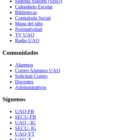
Sistema Soporte (SISO)
Calendario Escolar
Bibliotecas
Contraloría Social
Mapa del sitio
Normatividad
TV UAQ
Radio UAQ
Comunidades
Alumnos
Correo Alumnos UAQ
Solicitud Correo
Docentes
Administrativos
Síguenos
UAQ-FB
SECU-FB
UAQ - IG
SECU- IG
UAQ-YT
UAQ-X