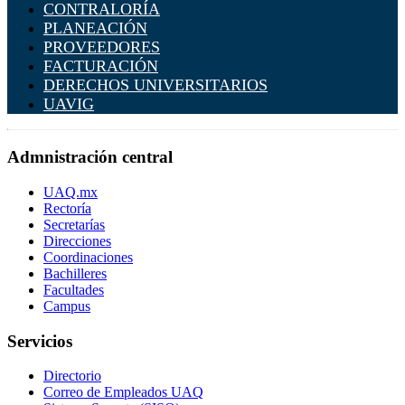
CONTRALORÍA
PLANEACIÓN
PROVEEDORES
FACTURACIÓN
DERECHOS UNIVERSITARIOS
UAVIG
Admnistración central
UAQ.mx
Rectoría
Secretarías
Direcciones
Coordinaciones
Bachilleres
Facultades
Campus
Servicios
Directorio
Correo de Empleados UAQ