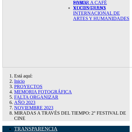
SABOR A CAFÉ
POMA
XI CONGRESO
VOCES TRANS
INTERNACIONAL DE
ARTES Y HUMANIDADES
Está aquí:
Inicio
PROYECTOS
MEMORIA FOTOGRÁFICA
FALTA ORGANIZAR
AÑO 2023
NOVIEMBRE 2023
MIRADAS A TRAVÉS DEL TIEMPO: 2° FESTIVAL DE
CINE
TRANSPARENCIA