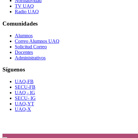
Normatividad
TV UAQ
Radio UAQ
Comunidades
Alumnos
Correo Alumnos UAQ
Solicitud Correo
Docentes
Administrativos
Síguenos
UAQ-FB
SECU-FB
UAQ - IG
SECU- IG
UAQ-YT
UAQ-X