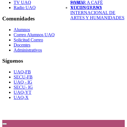
SABOR A CAFÉ
POMA
TV UAQ
XI CONGRESO
VOCES TRANS
Radio UAQ
INTERNACIONAL DE
ARTES Y HUMANIDADES
Comunidades
Alumnos
Correo Alumnos UAQ
Solicitud Correo
Docentes
Administrativos
Síguenos
UAQ-FB
SECU-FB
UAQ - IG
SECU- IG
UAQ-YT
UAQ-X