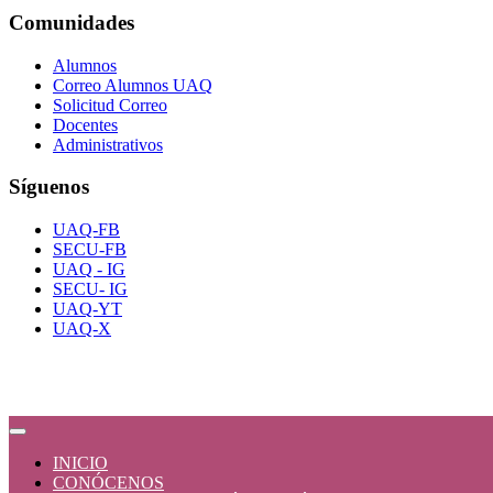
Comunidades
Alumnos
Correo Alumnos UAQ
Solicitud Correo
Docentes
Administrativos
Síguenos
UAQ-FB
SECU-FB
UAQ - IG
SECU- IG
UAQ-YT
UAQ-X
INICIO
CONÓCENOS