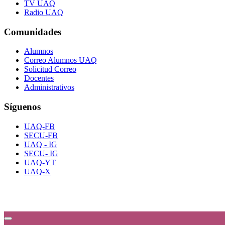
TV UAQ
Radio UAQ
Comunidades
Alumnos
Correo Alumnos UAQ
Solicitud Correo
Docentes
Administrativos
Síguenos
UAQ-FB
SECU-FB
UAQ - IG
SECU- IG
UAQ-YT
UAQ-X