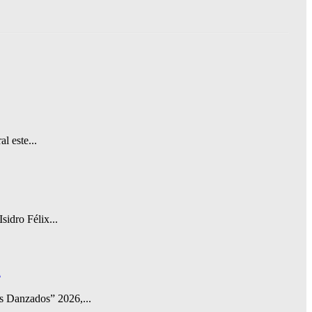
l este...
sidro Félix...
X
s Danzados” 2026,...