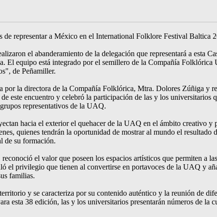
s de representar a México en el International Folklore Festival Baltica
zaron el abanderamiento de la delegación que representará a esta Casa 
ia. El equipo está integrado por el semillero de la Compañía Folklórica 
cos", de Peñamiller.
or la directora de la Compañía Folklórica, Mtra. Dolores Zúñiga y rep
 este encuentro y celebró la participación de las y los universitarios qu
os grupos representativos de la UAQ.
yectan hacia el exterior el quehacer de la UAQ en el ámbito creativo y 
venes, quienes tendrán la oportunidad de mostrar al mundo el resultado de 
al de su formación.
reconoció el valor que poseen los espacios artísticos que permiten a las
aló el privilegio que tienen al convertirse en portavoces de la UAQ y a
sus familias.
rritorio y se caracteriza por su contenido auténtico y la reunión de dife
 Para esta 38 edición, las y los universitarios presentarán números de l