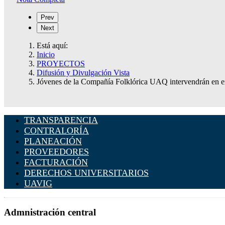
Prev
Next
Está aquí:
Inicio
PROYECTOS
Difusión y Divulgación Vista
Jóvenes de la Compañía Folklórica UAQ intervendrán en exh
TRANSPARENCIA
CONTRALORÍA
PLANEACIÓN
PROVEEDORES
FACTURACIÓN
DERECHOS UNIVERSITARIOS
UAVIG
Admnistración central